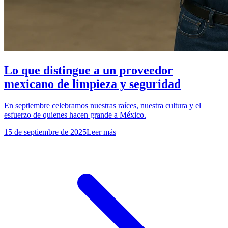
Lo que distingue a un proveedor
mexicano de limpieza y seguridad
En septiembre celebramos nuestras raíces, nuestra cultura y el
esfuerzo de quienes hacen grande a México.
15 de septiembre de 2025
Leer más