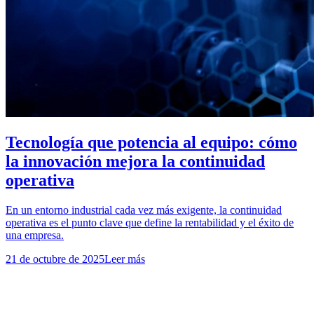
Tecnología que potencia al equipo: cómo
la innovación mejora la continuidad
operativa
En un entorno industrial cada vez más exigente, la continuidad
operativa es el punto clave que define la rentabilidad y el éxito de
una empresa.
21 de octubre de 2025
Leer más