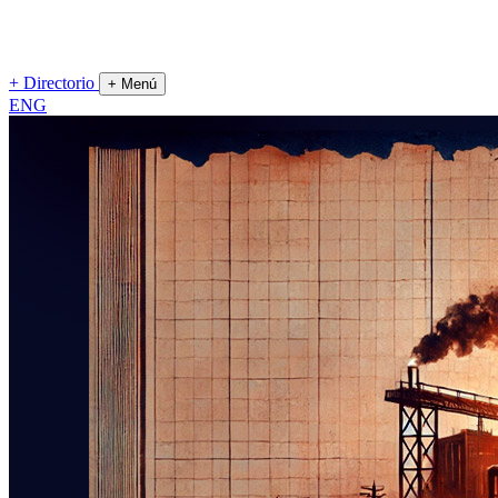
+
Directorio
+
Menú
ENG