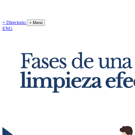
+
Directorio
+
Menú
ENG