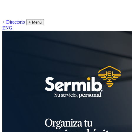
+
Directorio
+
Menú
ENG